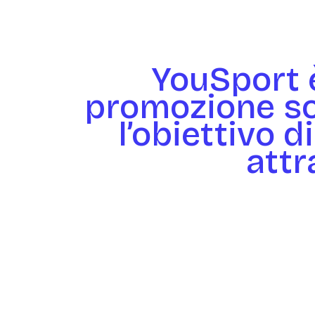
YouSport è
promozione soc
l’obiettivo 
attr