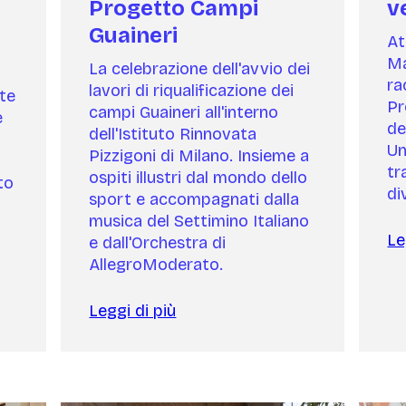
Progetto Campi
v
Guaineri
At
Ma
La celebrazione dell'avvio dei
ra
lavori di riqualificazione dei
te
Pr
campi Guaineri all'interno
e
de
dell'Istituto Rinnovata
Un
Pizzigoni di Milano. Insieme a
tr
ospiti illustri dal mondo dello
to
di
sport e accompagnati dalla
musica del Settimino Italiano
Le
e dall'Orchestra di
AllegroModerato.
Leggi di più