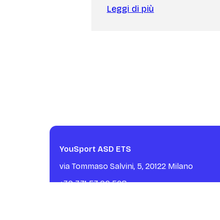
Leggi di più
YouSport ASD ETS
via Tommaso Salvini, 5, 20122 Milano
+39 371 57 96 508
info@yousportsocialclub.it