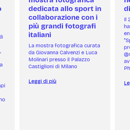
o
dedicata allo sport in
di
collaborazione con i
Il
più grandi fotografi
ha
en
italiani
di
"S
La mostra fotografica curata
pr
,
da Giovanna Calvenzi e Luca
@s
Molinari presso il Palazzo
av
ta
Castiglioni di Milano
Ph
Leggi di più
Le
mpi
nno