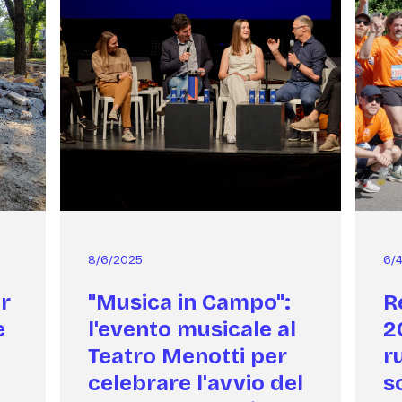
8/6/2025
6/
r
"Musica in Campo":
R
e
l'evento musicale al
2
Teatro Menotti per
r
celebrare l'avvio del
s