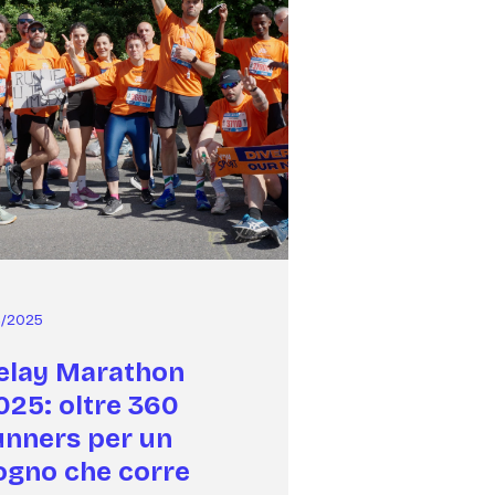
4/2025
elay Marathon
025: oltre 360
unners per un
ogno che corre