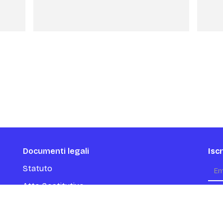
Documenti legali
Isc
Statuto
Atto Costitutivo
H
Rendiconti
p
Privacy e Cookie Policy