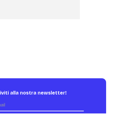
riviti alla nostra newsletter!
o letto e accetto l'informativa sulla
rivacy.