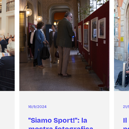
16/9/2024
21
"Siamo Sport!": la
I
mostra fotografica
n